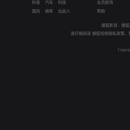
科普
汽车
科技
会员剧场
国风
搞笑
出品人
帮助
搜狐影音
-
搜狐
请仔细阅读
搜狐视频隐私政策
、
Copyri