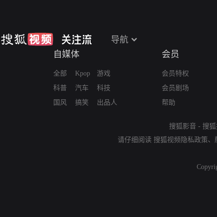
导航
自媒体
会员
全部
Kpop
游戏
会员特权
科普
汽车
科技
会员剧场
国风
搞笑
出品人
帮助
搜狐影音
-
搜狐
请仔细阅读
搜狐视频隐私政策
、
Copyri