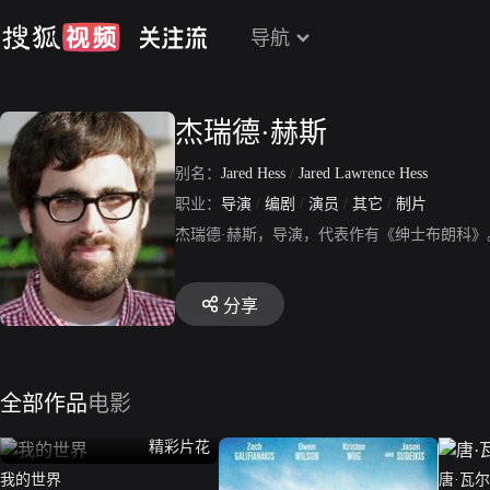
导航
杰瑞德·赫斯
别名：
Jared Hess
/
Jared Lawrence Hess
职业：
导演
/
编剧
/
演员
/
其它
/
制片
杰瑞德·赫斯，导演，代表作有《绅士布朗科》
分享
全部作品
电影
精彩片花
我的世界
唐·瓦