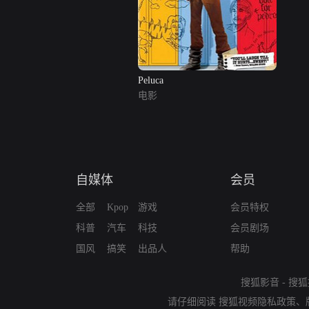
Peluca
电影
自媒体
会员
全部
Kpop
游戏
会员特权
科普
汽车
科技
会员剧场
国风
搞笑
出品人
帮助
搜狐影音
-
搜狐
请仔细阅读
搜狐视频隐私政策
、