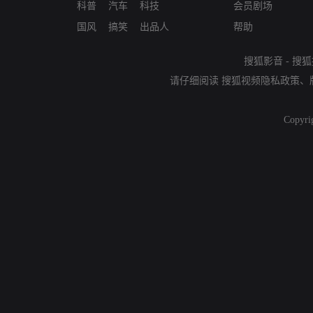
科普
汽车
科技
会员剧场
国风
搞笑
出品人
帮助
搜狐影音
-
搜狐
请仔细阅读
搜狐视频隐私政策
、
Copyri