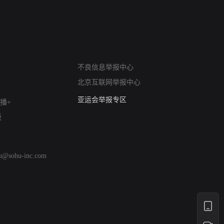
网络暴力有害信息举报
不良信息举报中心
12318 文化市场举报
北京互联网举报中心
算法推荐专项举报
亚运会举报专区
播+
涉历史虚无举报
版
网络谣言信息专项
涉政举报入口
涉未成年人举报
hu@sohu-inc.com
清朗自媒体乱象举报
涉民族宗教有害信息举报
清朗·生活服务类内容举报
清朗春节网络环境整治
涉企举报专区