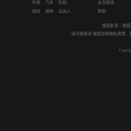
科普
汽车
科技
会员剧场
国风
搞笑
出品人
帮助
搜狐影音
-
搜狐
请仔细阅读
搜狐视频隐私政策
、
Copyri