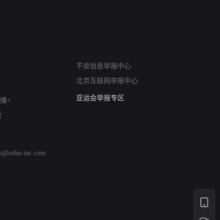
网络暴力有害信息举报
不良信息举报中心
12318 文化市场举报
北京互联网举报中心
算法推荐专项举报
亚运会举报专区
播+
涉历史虚无举报
版
网络谣言信息专项
涉政举报入口
涉未成年人举报
hu@sohu-inc.com
清朗自媒体乱象举报
涉民族宗教有害信息举报
清朗·生活服务类内容举报
清朗春节网络环境整治
涉企举报专区