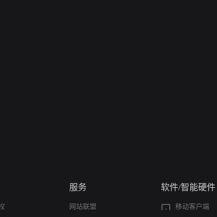
服务
软件/智能硬件
权
网站联盟
移动客户端