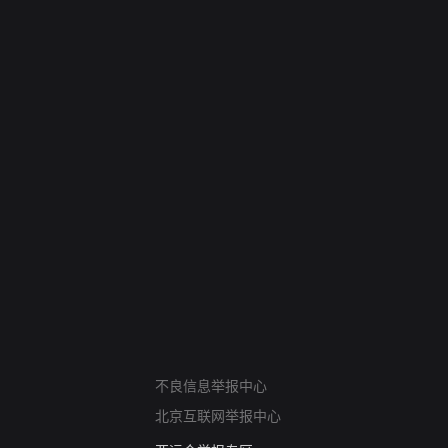
网络暴力有害信息举报
不良信息举报中心
12318 文化市场举报
北京互联网举报中心
算法推荐专项举报