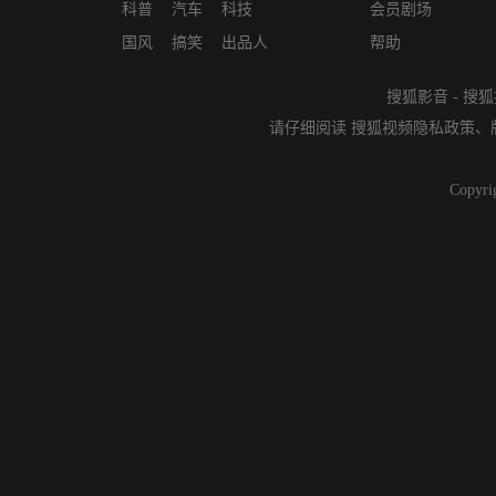
科普
汽车
科技
会员剧场
国风
搞笑
出品人
帮助
搜狐影音
-
搜狐
请仔细阅读
搜狐视频隐私政策
、
Copyri