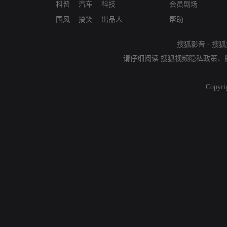
科普
汽车
科技
会员剧场
国风
搞笑
出品人
帮助
搜狐影音
-
搜狐
请仔细阅读
搜狐视频隐私政策
、
Copyri