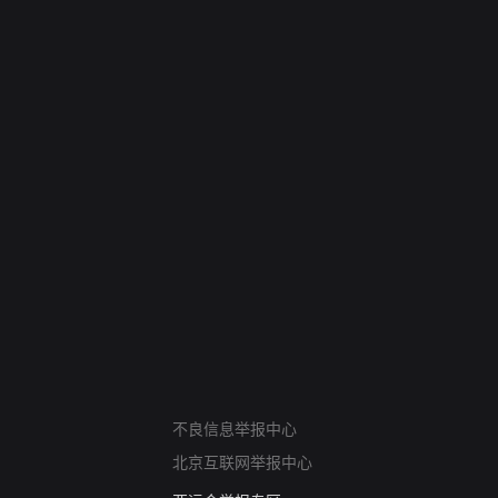
网络暴力有害信息举报
不良信息举报中心
12318 文化市场举报
北京互联网举报中心
算法推荐专项举报