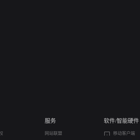
服务
软件/智能硬件
权
网站联盟
移动客户端