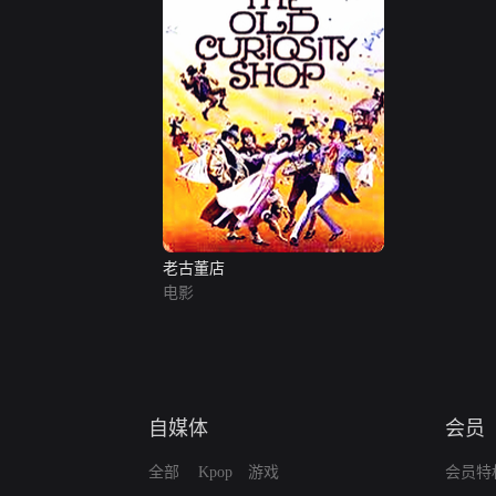
老古董店
电影
自媒体
会员
全部
Kpop
游戏
会员特