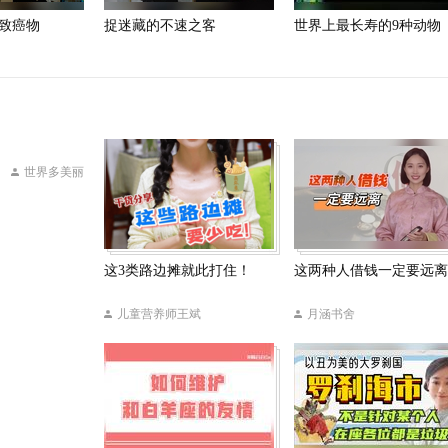
致癌物
捉迷藏的不速之客
世界上最长寿的9种动物
世界多美丽
这3类路边摊就此打住！
这两种人借钱一定要远离
儿童营养师王斌
月涵书舍