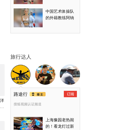
性感！ #殷桃
中国艺术体操队
的外籍教练阿纳
斯塔西娅火了！
她曾拿过两届奥
运金牌和一枚银
牌，在俄罗斯被
禁赛后来到中国
旅行达人
国家队执教，今
年带领中国队夺
得艺术体操团体
金牌，这位宝藏
教练，颜值和身
材都犹如精灵一
路途行
般！
洋
搜狐视频认证频道
林
上海豫园老热闹
的！看龙灯过新