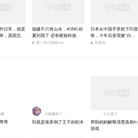
作日常，就是
福建不只有山水，#OMG你
日本从中国手里抢下印度
奔，原因怎样
夏到我了 还有硬核科旅行️
铁，十年后发现被“白
三钢，一座建在钢铁厂里的
嫖”了？
第一次小姐姐sun
兵器志
4A级景区。看铁水奔流、
钢花炸裂，逛1958工业记忆
馆的老厂房和旧物件，喝一
杯“铁水奔流”咖啡，再尝尝
厂区里开了二十多年的现烫
牛肉汤。硬核之下，全是烟
火。三明三钢工业旅游区，
值得专门来一趟。#清新福
建科旅行 #旅行地推荐大赛
场舞
小猪佩奇丫
十六来了
弯弯
到底是谁弄倒了王子的积木
帮助妈妈解释清楚真相#
游戏