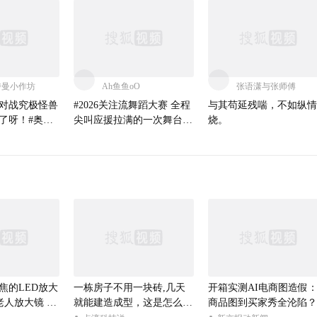
特曼小作坊
Ah鱼鱼oO
张语潇与张师傅
对战究极怪兽
#2026关注流舞蹈大赛 全程
与其苟延残喘，不如纵情
了呀！#奥特
尖叫应援拉满的一次舞台！
烧。
我们是广州街头女战士我们
是第一！！！！跳得好爽的
一次啊啊啊年末北京见【K
POP翻跳SOLO赛道】@阿
畅酷酷的 @张朝阳 @KPOP
狐 @一只飞鸿
焦的LED放大
一栋房子不用一块砖,几天
开箱实测AI电商图造假
老人放大镜 #le
就能建造成型，这是怎么做
商品图到买家秀全沦陷？