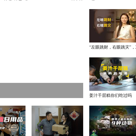
“左眼跳财，右眼跳灾”，
吗？
姜汁千层糕你们吃过吗