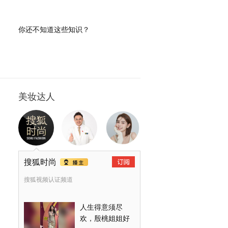
医
喉
大
你还不知道这些知识？
美妆达人
搜狐时尚
搜狐视频认证频道
人生得意须尽
欢，殷桃姐姐好