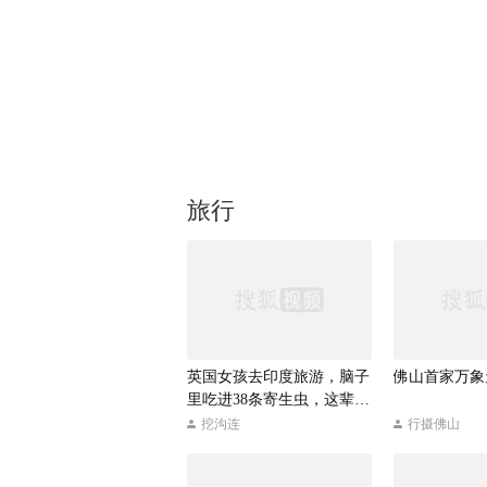
旅行
英国女孩去印度旅游，脑子
佛山首家万象
里吃进38条寄生虫，这辈子
差点废了！
挖沟连
行摄佛山