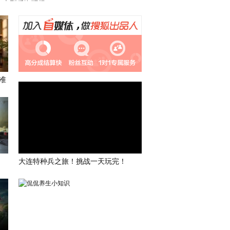
亮度
标准
饱和度
100
对比度
100
准
00:00
00:00
大连特种兵之旅！挑战一天玩完！