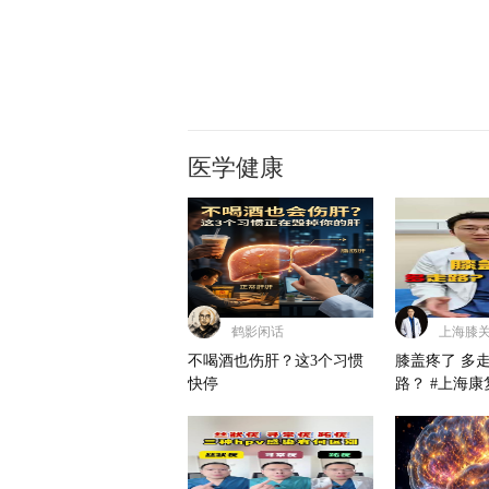
医学健康
鹤影闲话
不喝酒也伤肝？这3个习惯
膝盖疼了 多
快停
路？ #上海
人才项目 #
关节与运动创