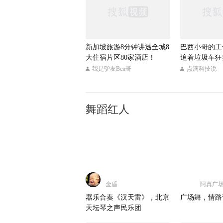
新加坡旅游8分钟讲透全城8
巴西小哥的工
大住宿片区80家酒店！
追着垃圾车狂
的？
我是驴友Ben哥
点滴科技说
舞蹈红人
金盾
阿真广
器乐合奏《汉天雷》，北京
广场舞，情路
天坛琴之声民乐团