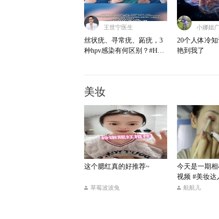
王世宁医生
小娜姐
丝状疣、寻常疣、跖疣，3
20个人体冷
种hpv感染有何区别？#HPV
艳到我了
感染 #丝状疣 @皮肤科周星
医生 @儿科马大夫 @皮小
徐医生 @健康狐 @一只飞
美妆
鸿 @张朝阳
这个腮红真的好推荐~
今天是一期相
视频 #美妆达
草莓波波兔
航航儿