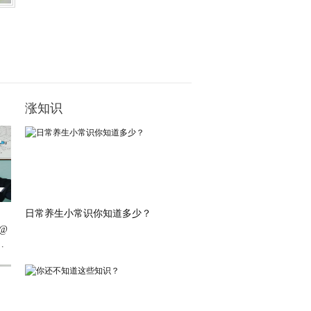
涨知识
日常养生小常识你知道多少？
@
习
方
姐
科
付