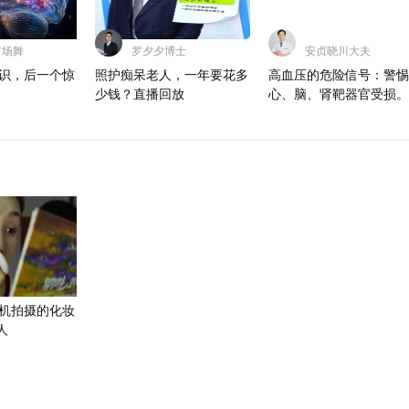
在下散财 @妇科主任杨洪
虹医生 @妇产科王贵芳
波 @健康狐 @潮流生活狐
生 @儿科马大夫 @耳鼻
@心理学博士李蕊
刘医生 @大美兴凯湖 @
广场舞
罗夕夕博士
安贞晓川大夫
脸庞子
知识，后一个惊
照护痴呆老人，一年要花多
高血压的危险信号：警惕
少钱？直播回放
心、脑、肾靶器官受损。
机拍摄的化妆
人