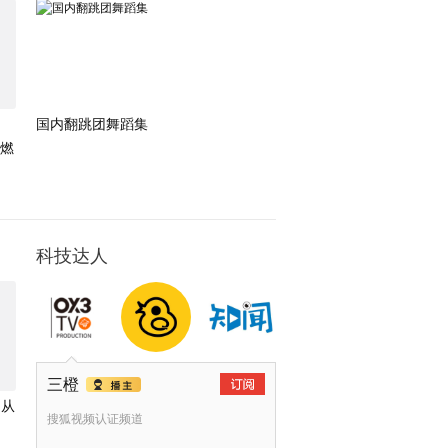
国内翻跳团舞蹈集
燃
科技达人
三橙
：从
搜狐视频认证频道