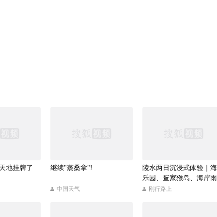
天地挂牌了
继续"蒸桑拿"!
陵水两日沉浸式体验｜海
乐园、疍家猴岛、海岸雨
跑
中国天气
刚行路上