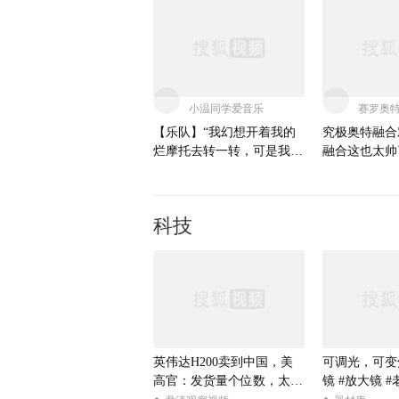
小温同学爱音乐
赛罗奥
【乐队】“我幻想开着我的
究极奥特融合
烂摩托去转一转，可是我把
融合这也太帅
车卖了～”《鲜花》@我身
曼
上有wifi @痘肤西施 @一只
飞鸿 @张朝阳 @阿畅酷酷
科技
的 #一秒入夏的旋律
英伟达H200卖到中国，美
可调光，可变
高官：发货量个位数，太少
镜 #放大镜 #