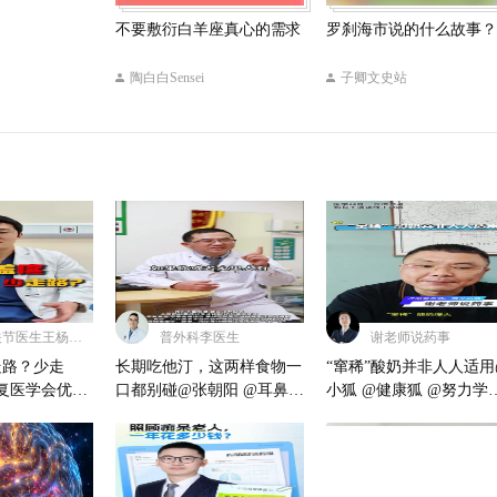
不要敷衍白羊座真心的需求
罗刹海市说的什么故事？
陶白白Sensei
子卿文史站
上海膝关节医生王杨雨凡
普外科李医生
谢老师说药事
走路？少走
长期吃他汀，这两样食物一
“窜稀”酸奶并非人人适用
康复医学会优青
口都别碰@张朝阳 @耳鼻喉
小狐 @健康狐 @努力学
上海仁济医院骨
刘医生 @付虹医生 @皮小
的总结侠 @搜狐视频官
伤科
徐医生 @小狐 @狐学学有
小助手 @小丰本丰 @涛
知识 @搜狐视频官方小助
是女神 @张朝阳 @感染
手 @努力学习的总结侠 @
李侗曾 @辐射探险家 @