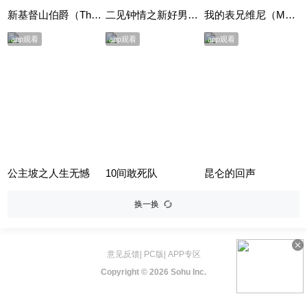
新基督山伯爵（The Count of Monte Cristo）
二见钟情之新好男人（Mr. Wrong）
我的表兄维尼（My Cousin Vinny）
app观看
app观看
app观看
公主坡之人生无憾
10间敢死队
昆仑的回声
换一换
意见反馈
|
PC版
|
APP专区
Copyright ©
2026 Sohu Inc.