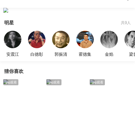
明星
共9人
安震江
白德彰
郭振清
霍德集
金焰
梁
猜你喜欢
app观看
app观看
app观看