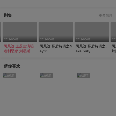
剧集
更多信息
2011-03-07
2011-03-07
2011-03-07
20
阿凡达 主题曲演唱
阿凡达 幕后特辑之N
阿凡达 幕后特辑之J
阿
者利昂娜.刘易斯和
eytiri
ake Sully
片
MV导演杰克.纳瓦访
r
谈
猜你喜欢
app观看
app观看
app观看