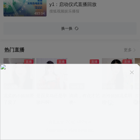
狐体育 @搜狐跑步 @小申小申
y1：启动仪式直播回放
搜狐视频娱乐播报
493:04
换一换
热门直播
更多
app观看
app观看
app观看
app观看
a
温柔的小姐姐爱
是百灵鸟还是学
滴滴，有点才艺
志玲姐姐温柔哄
古
了爱了
猪叫啊~
噢~
睡中~
沫
意见反馈
|
PC版
|
APP专区
Copyright ©
2026 Sohu Inc.