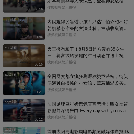
尔本与吴尊等人录综艺，全程神态放松、
有说有笑，还主动向路人打招呼，完全没
搜狐视频娱乐播报
00:10
有被连日来的负面传闻影响情绪。目前，
app观看
杰威尔已发声明追责，清者自清#周杰伦
内娱难得的靠谱小孩！尹浩宇怕介绍不好
姜妍精心准备的古法菜肴，主动收集资料
做PDF菜单，标注菜品地域背景配图，连
搜狐视频娱乐播报
01:46
同事都可以直接拿来使用。还有谁没刷到
app观看
中餐厅这个暖心片段！#尹浩宇 #姜妍
天王撒狗粮了！8月6日是方媛的39岁生
日，郭富城转发她的生日动态并送上祝
福：“祝老婆生日快乐，身体健康，心想事
搜狐视频娱乐播报
00:15
成。”俩人结婚多年，育有3个女儿，日常
app观看
甜蜜幸福~
全网网友都在疯狂刷屏称赞章若楠，街头
偶遇独自摆摊的小女孩，章若楠温柔买下
全部小羊，全程弯腰平视小朋友，一举一
搜狐视频娱乐播报
01:21
动尽显绝佳人品。最打动人的不是花钱全
app观看
包，是她照顾到小孩的自尊心，平等对
法国足球巨星姆巴佩官宣恋情！晒女友背
待，善意又体面，这种细碎的善意真的很
影照并深情告白“Every day with you is a s
圈粉～@星同事 @搜狐综艺 @明星狐 #章
unny day. 有你在的每一天 都是晴天”，据
搜狐视频娱乐播报
00:12
若楠
悉，女方是西班牙女演员埃斯特·埃克斯波
app观看
西托，出演《名校风暴》，祝福祝福~@搜
首届太阳岛电影周电影频道融媒体直播 Da