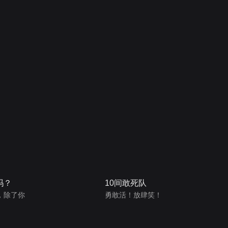
吗？
10间敢死队
，除了你
勇敢活！放肆笑！