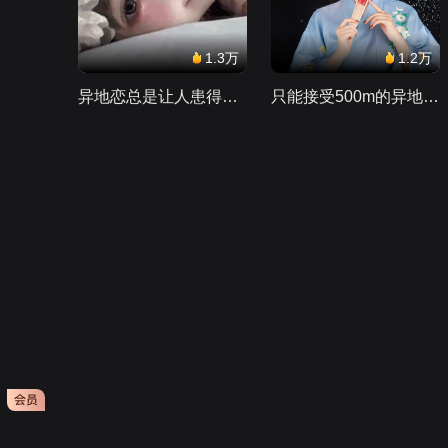
1.3万
1.2万
异地恋总是让人患得患失。。。
只能接受500m的异地恋，电动车没电了......