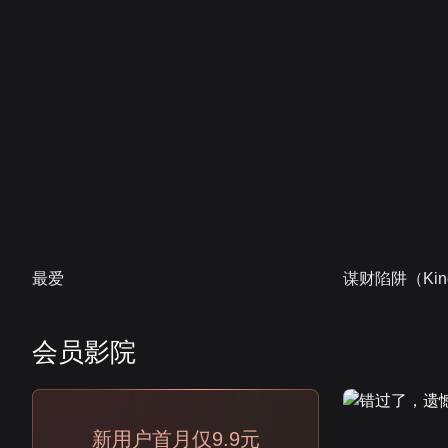
最爱
谋财陷阱（Kind
会员影院
会员
新用户首月仅9.9元