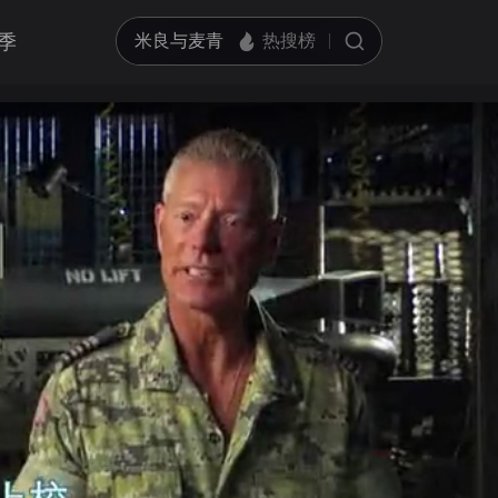
季
亮度
标准
饱和度
100
循环播放
对比度
100
跳过片头片尾