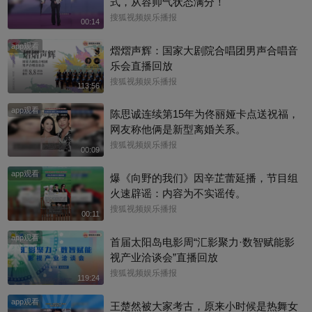
式，从容帅气状态满分！
搜狐视频娱乐播报
00:14
app观看
熠熠声辉：国家大剧院合唱团男声合唱音
乐会直播回放
搜狐视频娱乐播报
113:56
app观看
陈思诚连续第15年为佟丽娅卡点送祝福，
网友称他俩是新型离婚关系。
搜狐视频娱乐播报
00:09
app观看
爆《向野的我们》因辛芷蕾延播，节目组
火速辟谣：内容为不实谣传。
搜狐视频娱乐播报
00:11
app观看
首届太阳岛电影周“汇影聚力·数智赋能影
视产业洽谈会”直播回放
搜狐视频娱乐播报
119:24
app观看
王楚然被大家考古，原来小时候是热舞女