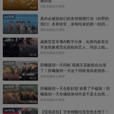
播回放
搜狐视频娱乐播报
73:28
app观看
真的会被姐姐们的友情狠狠打动《向野的
我们》杀青收官，录制结束的那一刻四个
姐姐全都哭了，抱在一起满是不舍。十五
搜狐视频娱乐播报
01:33
天新疆旷野自驾，一路相伴同苦同乐，这
app观看
份情谊并没有随着节目结束画上句号。大
戚薇官宣专属AI数字分身，化身内娱首位
家已经提前约定好了，往后还要一起奔赴
开放形象规范化授权的艺人，同步上线其
下一场属于她们的旅行，期待姐姐们的私
主演的末世AI漫剧！区别于复刻真人，戚
搜狐视频娱乐播报
00:38
下赴约！#辛芷蕾 #李宇春
薇亲自调校AI角色神态、原声配音把控细
app观看
节。面对AI盗脸乱象，她跳出被动维权的
田曦薇胡一天同框 现偶天花板组合出现
固有模式，主动划定合规使用边界，既开
了！田曦薇胡一天这个同框身高差很搭
拓数字内容新赛道，也为艺人肖像版权防
呀，一高一低温柔适配，光是同框就已经
搜狐视频娱乐播报
00:10
护探索出新思路#戚薇 #漫剧
磕到了#田曦薇 #天才女友
app观看
田曦薇胡一天合影好甜 谁看了不磕疯！田
曦薇胡一天你倆肢体动作是不是太自然
了，下意识的互动松弛又好嗑，现偶CP感
搜狐视频娱乐播报
00:12
直接拉满#田曦薇 #天才女友
app观看
【现场直拍】艾米蝴蝶结造型也太绝了！