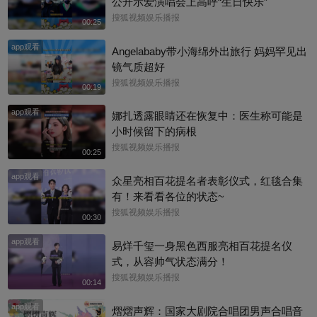
公开示爱演唱会上高呼“生日快乐”
搜狐视频娱乐播报
00:25
app观看
Angelababy带小海绵外出旅行 妈妈罕见出
镜气质超好
搜狐视频娱乐播报
00:19
app观看
娜扎透露眼睛还在恢复中：医生称可能是
小时候留下的病根
搜狐视频娱乐播报
00:25
app观看
众星亮相百花提名者表彰仪式，红毯合集
有！来看看各位的状态~
搜狐视频娱乐播报
00:30
app观看
易烊千玺一身黑色西服亮相百花提名仪
式，从容帅气状态满分！
搜狐视频娱乐播报
00:14
app观看
熠熠声辉：国家大剧院合唱团男声合唱音