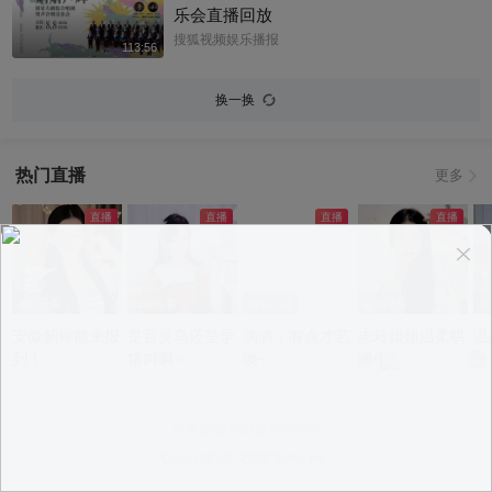
乐会直播回放
搜狐视频娱乐播报
113:56
换一换
热门直播
更多
app观看
app观看
app观看
app观看
a
安徽貂蝉前来报
是百灵鸟还是学
滴滴，有点才艺
志玲姐姐温柔哄
温
到！
猪叫啊~
噢~
睡中~
意见反馈
|
PC版
|
APP专区
Copyright ©
2026 Sohu Inc.