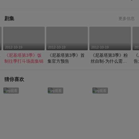
剧集
更多信息
2012-10-19
2012-10-19
2012-10-19
20
a
《尼基塔第3季》饭
《尼基塔第3季》首
《尼基塔第3季》粉
《
的
制往季打斗场面集锦
集官方预告
丝自制-为什么需要
告之
第3季
猜你喜欢
app观看
app观看
app观看