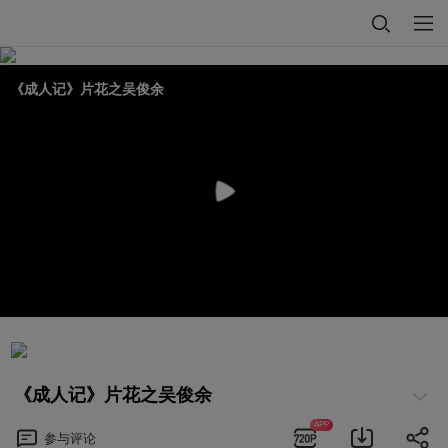
《成人记》片花之吴俊余
《成人记》片花之吴俊余
APP
参与
评论