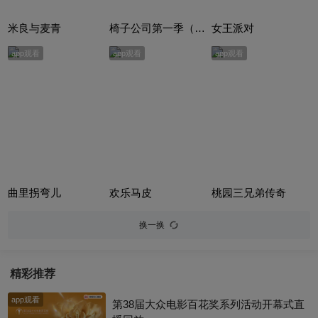
米良与麦青
椅子公司第一季（The Chair Company Season 1）
女王派对
app观看
app观看
app观看
曲里拐弯儿
欢乐马皮
桃园三兄弟传奇
换一换
精彩推荐
app观看
第38届大众电影百花奖系列活动开幕式直