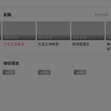
剧集
更多信息
2012-11-30
2012-11-30
2012-11-30
20
片花之吴俊余
片花之张晓晨
剧情版预告
制
娘
猜你喜欢
app观看
app观看
app观看