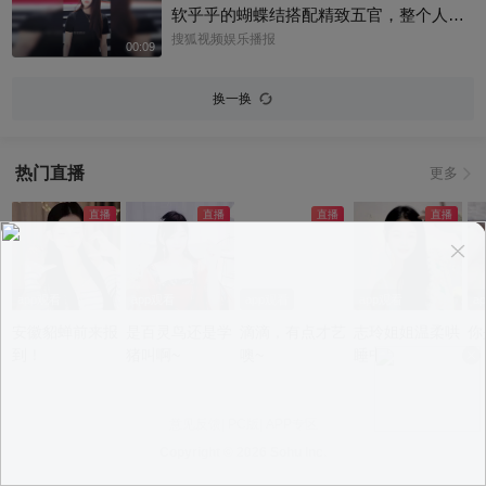
软乎乎的蝴蝶结搭配精致五官，整个人灵
气满满难怪大家都说艾米是大花幼年体，
搜狐视频娱乐播报
00:09
天生自带镜头氛围感～#艾米
换一换
热门直播
更多
app观看
app观看
app观看
app观看
a
安徽貂蝉前来报
是百灵鸟还是学
滴滴，有点才艺
志玲姐姐温柔哄
你
到！
猪叫啊~
噢~
睡中~
意见反馈
|
PC版
|
APP专区
Copyright ©
2026 Sohu Inc.