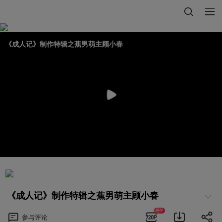
《成人记》制作特辑之蕉男萌主顾小春
《成人记》制作特辑之蕉男萌主顾小春
APP
参与
评论