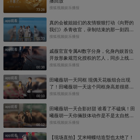
播回放
搜狐视频娱乐播报
73:28
app观看
真的会被姐姐们的友情狠狠打动《向野的
我们》杀青收官，录制结束的那一刻四个
姐姐全都哭了，抱在一起满是不舍。十五
搜狐视频娱乐播报
01:33
天新疆旷野自驾，一路相伴同苦同乐，这
app观看
份情谊并没有随着节目结束画上句号。大
戚薇官宣专属AI数字分身，化身内娱首位
家已经提前约定好了，往后还要一起奔赴
开放形象规范化授权的艺人，同步上线其
下一场属于她们的旅行，期待姐姐们的私
主演的末世AI漫剧！区别于复刻真人，戚
搜狐视频娱乐播报
00:38
下赴约！#辛芷蕾 #李宇春
薇亲自调校AI角色神态、原声配音把控细
app观看
节。面对AI盗脸乱象，她跳出被动维权的
田曦薇胡一天同框 现偶天花板组合出现
固有模式，主动划定合规使用边界，既开
了！田曦薇胡一天这个同框身高差很搭
拓数字内容新赛道，也为艺人肖像版权防
呀，一高一低温柔适配，光是同框就已经
搜狐视频娱乐播报
00:10
护探索出新思路#戚薇 #漫剧
磕到了#田曦薇 #天才女友
app观看
田曦薇胡一天合影好甜 谁看了不磕疯！田
曦薇胡一天你倆肢体动作是不是太自然
了，下意识的互动松弛又好嗑，现偶CP感
搜狐视频娱乐播报
00:12
直接拉满#田曦薇 #天才女友
app观看
【现场直拍】艾米蝴蝶结造型也太绝了！