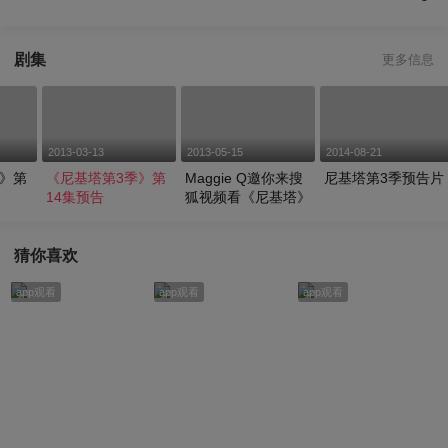
剧集
更多信息
2013-03-13
2013-05-15
2014-08-21
季》第
《尼基塔第3季》第
Maggie Q邀你来搜
尼基塔第3季预告片
14集预告
狐视频看《尼基塔》
猜你喜欢
app观看
app观看
app观看