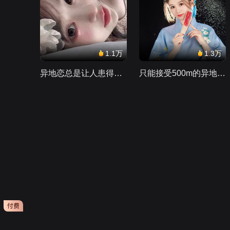
1.1万
1.3万
异地恋总是让人患得患失。。。
只能接受500m的异地恋，电动车没电了......
会员