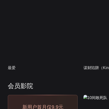
最爱
谋财陷阱（Kind
会员影院
会员
新用户首月仅9.9元