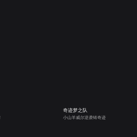
奇迹梦之队
！
小山羊威尔逆袭铸奇迹