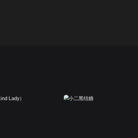
画面色彩调整
00
倍速