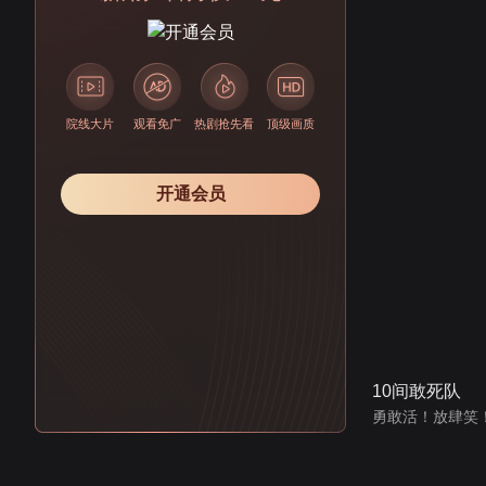
院线大片
观看免广
热剧抢先看
顶级画质
开通会员
10间敢死队
勇敢活！放肆笑