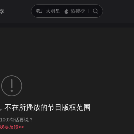
季
客户端播放
，不在所播放的节目版权范围
亮度
标准
-100)有话要说？
饱和度
100
循环播放
我要反馈>>
对比度
100
跳过片头片尾