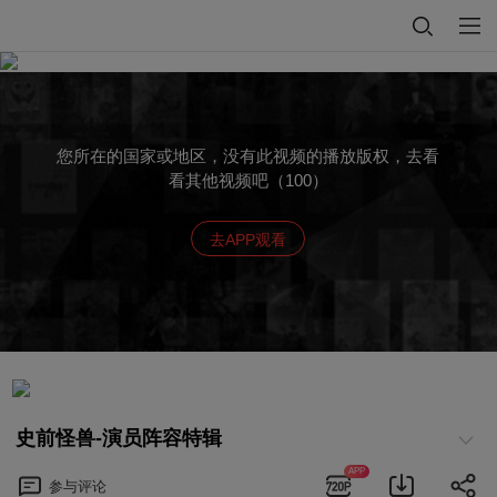
您所在的国家或地区，没有此视频的播放版权，去看
看其他视频吧（100）
去APP观看
史前怪兽-演员阵容特辑
APP
参与
评论