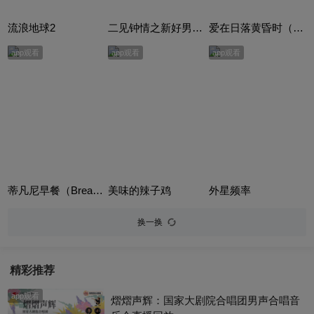
流浪地球2
二见钟情之新好男人（Mr. Wrong）
爱在日落黄昏时（Before Sunset）
app观看
app观看
app观看
蒂凡尼早餐（Breakfast at Tiffany's）
美味的辣子鸡
外星频率
换一换
精彩推荐
app观看
熠熠声辉：国家大剧院合唱团男声合唱音