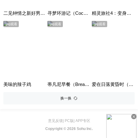
二见钟情之新好男人（Mr. Wrong）
寻梦环游记（Coco）英语版
精灵旅社4：变身大冒险（Hotel Transylvania 4: Transformania）
app观看
app观看
app观看
美味的辣子鸡
蒂凡尼早餐（Breakfast at Tiffany's）
爱在日落黄昏时（Before Sunset）
换一换
意见反馈
|
PC版
|
APP专区
Copyright ©
2026 Sohu Inc.