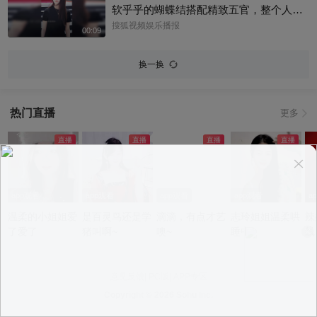
软乎乎的蝴蝶结搭配精致五官，整个人灵
气满满难怪大家都说艾米是大花幼年体，
搜狐视频娱乐播报
00:09
天生自带镜头氛围感～#艾米
换一换
热门直播
更多
app观看
app观看
app观看
app观看
a
温柔的小姐姐爱
是百灵鸟还是学
滴滴，有点才艺
志玲姐姐温柔哄
辣
了爱了
猪叫啊~
噢~
睡中~
线
意见反馈
|
PC版
|
APP专区
Copyright ©
2026 Sohu Inc.