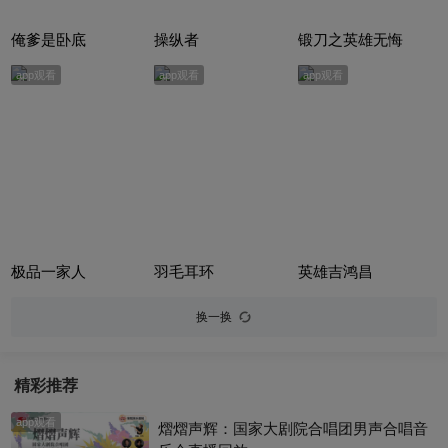
俺爹是卧底
操纵者
锻刀之英雄无悔
app观看
app观看
app观看
极品一家人
羽毛耳环
英雄吉鸿昌
换一换
精彩推荐
app观看
熠熠声辉：国家大剧院合唱团男声合唱音