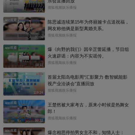
乐会直播回放
搜狐视频娱乐播报
113:56
app观看
陈思诚连续第15年为佟丽娅卡点送祝福，
网友称他俩是新型离婚关系。
搜狐视频娱乐播报
00:09
app观看
爆《向野的我们》因辛芷蕾延播，节目组
火速辟谣：内容为不实谣传。
搜狐视频娱乐播报
00:11
app观看
首届太阳岛电影周“汇影聚力·数智赋能影
视产业洽谈会”直播回放
搜狐视频娱乐播报
119:24
app观看
王楚然被大家考古，原来小时候是热舞女
郎！
搜狐视频娱乐播报
00:22
app观看
爆念相思停拍男女主不和，知情人士：