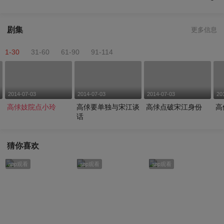
剧集
更多信息
1-30
31-60
61-90
91-114
2014-07-03
2014-07-03
2014-07-03
20
高俅妓院点小玲
高俅要单独与宋江谈
高俅点破宋江身份
高
话
猜你喜欢
app观看
app观看
app观看