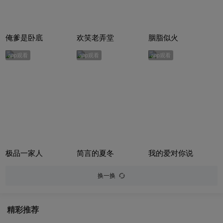
俺爹是卧底
欢笑老弄堂
胭脂似火
app观看
app观看
app观看
极品一家人
简言的夏冬
我的爱对你说
换一换
精彩推荐