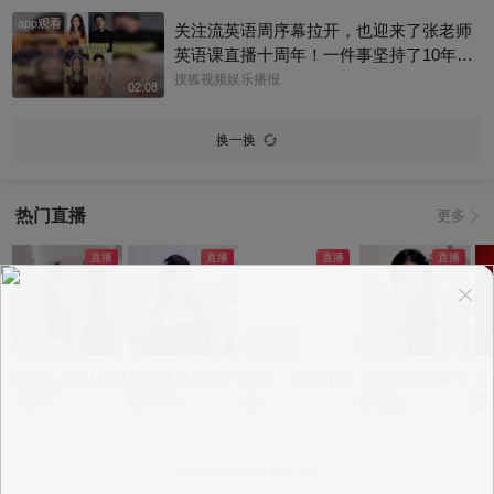
app观看
关注流英语周序幕拉开，也迎来了张老师
英语课直播十周年！一件事坚持了10年真
的太酷了，大家有没有跟着张老师的课
搜狐视频娱乐播报
02:08
程，看见更广阔的世界呢？细数内娱，其
实也藏着不少口语大神，他们一开口就对
换一换
味儿了，飙英文的片段甚至堪比口语范
本。今天咱们盘点英文输出质感拉满的艺
人，应援张老师的英语课。快跟着播报小
热门直播
更多
编一起来感受下什么叫开口即高级吧！@
张朝阳 @张朝阳的英语课 @麦小麦 @搜
狐先知道 @千里眼小当家 @高速公鹿 @
科学探索小组 @涛姐是女神 @狐圈圈 @
阿畅酷酷的 @小丰本丰 @小申小申 @刘
一杯 @Jen的很AI @一张大脸 @团子摘星
app观看
app观看
app观看
app观看
a
星 @元气小梨 @三三及里 @小纪炖蘑菇
温柔的小姐姐爱
是百灵鸟还是学
滴滴，有点才艺
志玲姐姐温柔哄
辣
@吃喝玩乐找阿眉 @周沫Momo @小K财
了爱了
猪叫啊~
噢~
睡中~
线
宝书 @断舍离呀 @嘿凤梨like @不咽气的
小超人 @摸鱼兄弟 @直播狐 @小狐 @努
力学习的总结侠
意见反馈
|
PC版
|
APP专区