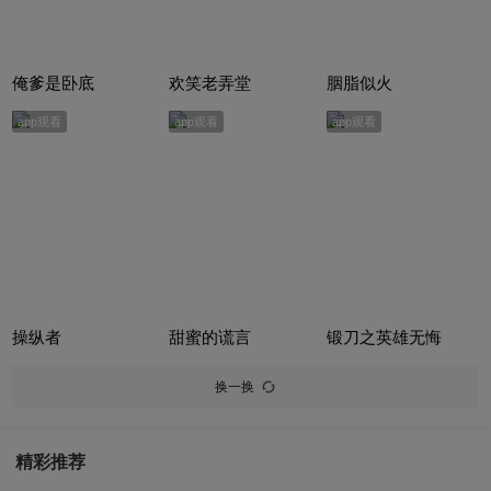
俺爹是卧底
欢笑老弄堂
胭脂似火
app观看
app观看
app观看
操纵者
甜蜜的谎言
锻刀之英雄无悔
换一换
精彩推荐