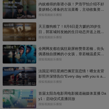
app观看
内娱难得的靠谱小孩！尹浩宇怕介绍不好
姜妍精心准备的古法菜肴，主动收集资料
做PDF菜单，标注菜品地域背景配图，连
搜狐视频娱乐播报
01:46
同事都可以直接拿来使用。还有谁没刷到
app观看
中餐厅这个暖心片段！#尹浩宇 #姜妍
天王撒狗粮了！8月6日是方媛的39岁生
日，郭富城转发她的生日动态并送上祝
福：“祝老婆生日快乐，身体健康，心想事
搜狐视频娱乐播报
00:15
成。”俩人结婚多年，育有3个女儿，日常
app观看
甜蜜幸福~
全网网友都在疯狂刷屏称赞章若楠，街头
偶遇独自摆摊的小女孩，章若楠温柔买下
全部小羊，全程弯腰平视小朋友，一举一
搜狐视频娱乐播报
01:21
动尽显绝佳人品。最打动人的不是花钱全
app观看
包，是她照顾到小孩的自尊心，平等对
法国足球巨星姆巴佩官宣恋情！晒女友背
待，善意又体面，这种细碎的善意真的很
影照并深情告白“Every day with you is a s
圈粉～@星同事 @搜狐综艺 @明星狐 #章
unny day. 有你在的每一天 都是晴天”，据
搜狐视频娱乐播报
00:12
若楠
悉，女方是西班牙女演员埃斯特·埃克斯波
app观看
西托，出演《名校风暴》，祝福祝福~@搜
首届太阳岛电影周电影频道融媒体直播 Da
狐体育 @搜狐跑步 @小申小申
y1：启动仪式直播回放
搜狐视频娱乐播报
493:04