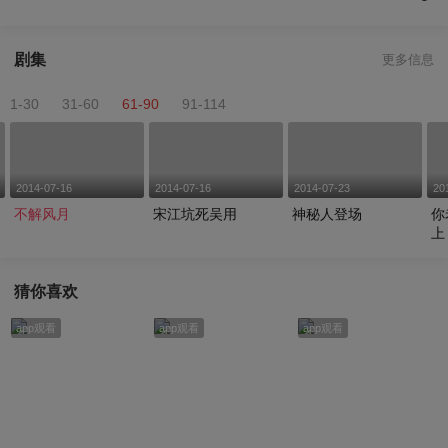
剧集
更多信息
1-30
31-60
61-90
91-114
2014-07-16
2014-07-16
2014-07-23
20
不解风月
宋江坑死吴用
神秘人登场
你
上
猜你喜欢
app观看
app观看
app观看