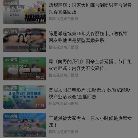
app观看
熠熠声辉：国家大剧院合唱团男声合唱音
乐会直播回放
搜狐视频娱乐播报
113:56
app观看
陈思诚连续第15年为佟丽娅卡点送祝福，
网友称他俩是新型离婚关系。
搜狐视频娱乐播报
00:09
app观看
爆《向野的我们》因辛芷蕾延播，节目组
火速辟谣：内容为不实谣传。
搜狐视频娱乐播报
00:11
app观看
首届太阳岛电影周“汇影聚力·数智赋能影
视产业洽谈会”直播回放
搜狐视频娱乐播报
119:24
app观看
王楚然被大家考古，原来小时候是热舞女
郎！
搜狐视频娱乐播报
00:22