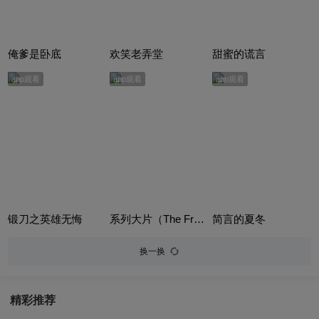
俺爹是卧底
欢笑老弄堂
甜蜜的谎言
app观看
app观看
app观看
锻刀之英雄无悔
系列大片（The Franchise）
简言的夏冬
换一换
精彩推荐