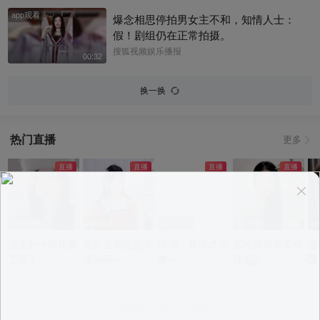
app观看
爆念相思停拍男女主不和，知情人士：
假！剧组仍在正常拍摄。
搜狐视频娱乐播报
00:32
换一换
热门直播
更多
app观看
app观看
app观看
app观看
a
温柔的小姐姐爱
是百灵鸟还是学
滴滴，有点才艺
志玲姐姐温柔哄
这
了爱了
猪叫啊~
噢~
睡中~
况
意见反馈
|
PC版
|
APP专区