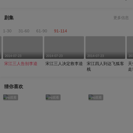
剧集
更多信息
1-30
31-60
61-90
91-114
2014-07-23
2014-07-23
2014-07-23
20
格
宋江三人告别李逵
宋江三人决定救李逵
宋江四人到达飞狐客
天
栈
走
猜你喜欢
app观看
app观看
app观看