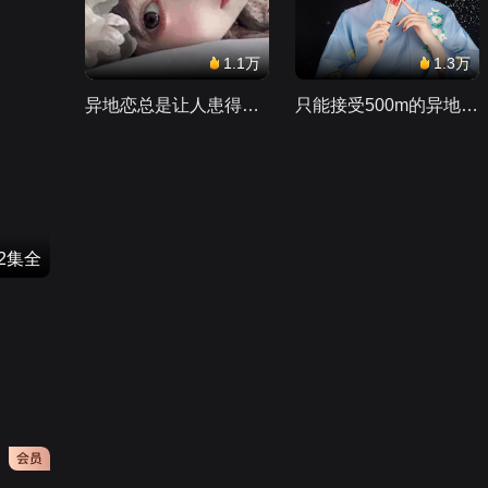
1.1万
1.3万
异地恋总是让人患得患失。。。
只能接受500m的异地恋，电动车没电了......
12集全