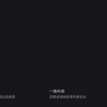
一路向前
戎抗战救国
回顾成渝铁路艰辛建设史