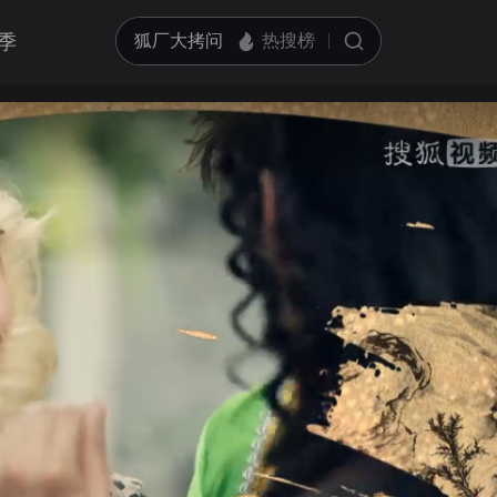
季
亮度
标准
饱和度
100
循环播放
对比度
100
跳过片头片尾