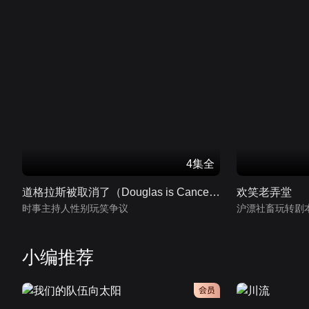
4集全
道格拉斯被取消了（Douglas is Cancelled）
欢笑老弄堂
时事主持人性别玩笑争议
沪漂社畜玩转剧
小编推荐
会员
会员