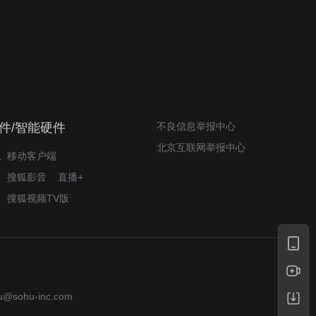
我的表兄维尼
律师文尼法庭无知遭监禁
件/智能硬件
不良信息举报中心
北京互联网举报中心
移动客户端
搜狐影音
直播+
搜狐视频TV版
u@sohu-inc.com