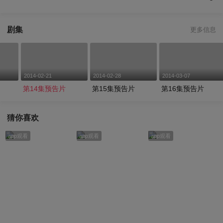
剧集
更多信息
2014-02-21
2014-02-28
2014-03-07
第14集预告片
第15集预告片
第16集预告片
猜你喜欢
app观看
app观看
app观看