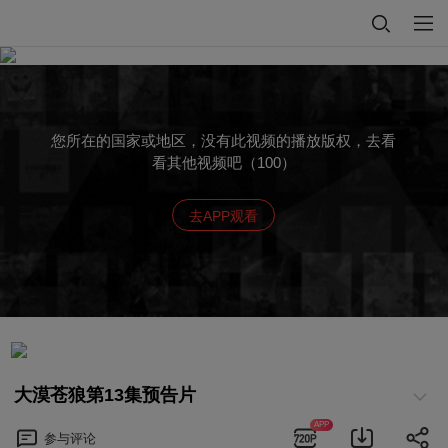
您所在的国家或地区，没有此视频的播放版权，去看
看其他视频吧（100）
去APP观看
大漠苍狼第13集预告片
APP
参与
评论