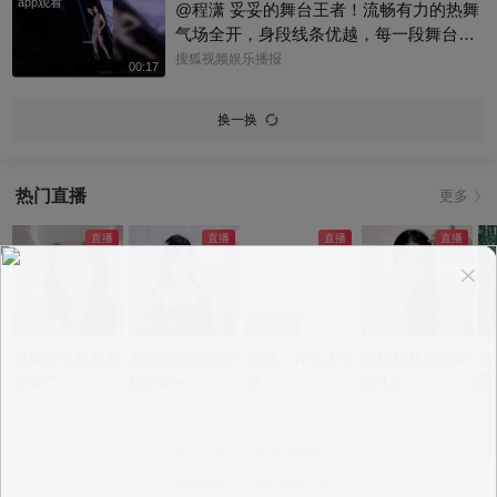
app观看
@程潇 妥妥的舞台王者！流畅有力的热舞
气场全开，身段线条优越，每一段舞台都
极具冲击力，舞台魅力直接拉满！#程潇 #
搜狐视频娱乐播报
00:17
性感热舞 @星同事 @春华姐姐 @名人狐
@狐友娱乐 @次元狐 @Shoot体育 @刘一
换一换
杯 @小申小申
热门直播
更多
app观看
app观看
app观看
app观看
a
温柔的小姐姐爱
是百灵鸟还是学
滴滴，有点才艺
志玲姐姐温柔哄
古
了爱了
猪叫啊~
噢~
睡中~
若
意见反馈
|
PC版
|
APP专区
Copyright ©
2026 Sohu Inc.