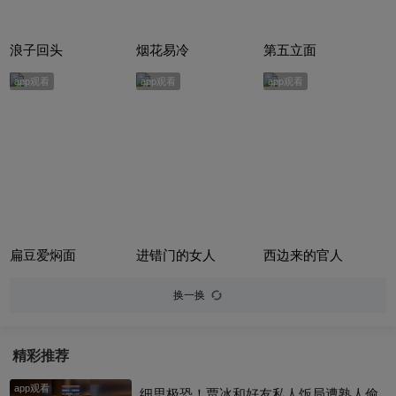
浪子回头
烟花易冷
第五立面
app观看
app观看
app观看
扁豆爱焖面
进错门的女人
西边来的官人
换一换
精彩推荐
app观看
细思极恐！贾冰和好友私人饭局遭熟人偷