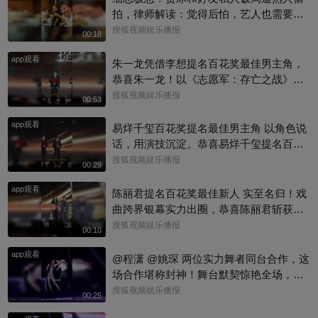
拍，律师解读：觉得后怕，艺人也需要私
人空间
搜狐视频娱乐播报
00:18
app观看
朱一龙凭借李想提名百花奖最佳男主角，
恭喜朱一龙！以《志愿军：存亡之战》李
想一角入围百花奖最佳男主，把志愿军战
搜狐视频娱乐播报
00:53
士的家国大义与细腻柔情演绎得淋漓尽
app观看
致，实力收获认可#百花奖 #朱一龙
易烊千玺百花奖提名最佳男主角 以角色说
话，用演技沉淀。恭喜易烊千玺提名百花
奖最佳男主角，每一次荧幕演绎都看得见
搜狐视频娱乐播报
00:29
成长与力量。#百花奖 #易烊千玺
app观看
陈丽君提名百花奖最佳新人 实至名归！戏
曲跨界银幕实力出圈，恭喜陈丽君斩获百
花奖最佳新人提名～#陈丽君 #百花奖
搜狐视频娱乐播报
00:10
app观看
@程潇 @姚琛 两位实力舞者同台合作，这
场合作堪称封神！舞台默契惊艳全场，妥
妥的神仙联动！@明星狐 @KPOP狐 @小
搜狐视频娱乐播报
00:25
丰本丰 #程潇 #姚琛