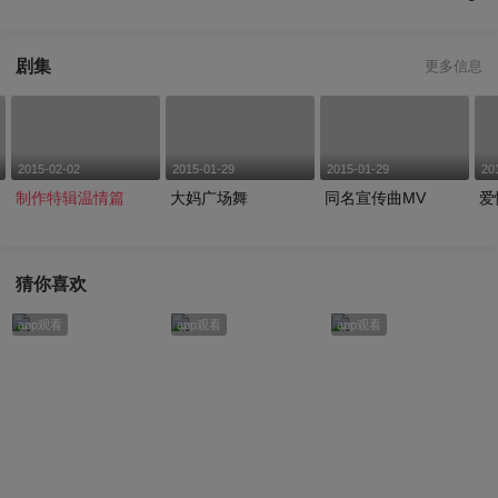
剧集
更多信息
2015-02-02
2015-01-29
2015-01-29
20
映
制作特辑温情篇
大妈广场舞
同名宣传曲MV
爱
猜你喜欢
app观看
app观看
app观看