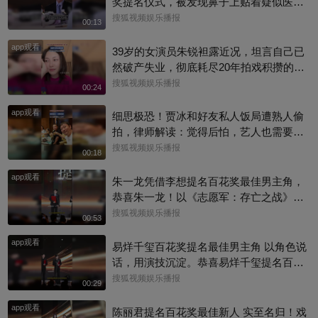
奖提名仪式，被发现鼻子上贴着疑似医用
胶带，对此，朱一龙影迷会公开与工作室
搜狐视频娱乐播报
00:13
聊天记录，表示其已妥善治疗，目前恢复
app观看
状况良好。希望龙哥早日恢复，片场多多
39岁的女演员朱锐袒露近况，坦言自己已
注意安全啊~
然破产失业，彻底耗尽20年拍戏积攒的全
部积蓄，日常生计只能依靠年迈母亲接
搜狐视频娱乐播报
00:24
济。镜头前的她情绪低落、眼眶泛红，向
app观看
母亲索要2000元生活费度日。
细思极恐！贾冰和好友私人饭局遭熟人偷
拍，律师解读：觉得后怕，艺人也需要私
人空间
搜狐视频娱乐播报
00:18
app观看
朱一龙凭借李想提名百花奖最佳男主角，
恭喜朱一龙！以《志愿军：存亡之战》李
想一角入围百花奖最佳男主，把志愿军战
搜狐视频娱乐播报
00:53
士的家国大义与细腻柔情演绎得淋漓尽
app观看
致，实力收获认可#百花奖 #朱一龙
易烊千玺百花奖提名最佳男主角 以角色说
话，用演技沉淀。恭喜易烊千玺提名百花
奖最佳男主角，每一次荧幕演绎都看得见
搜狐视频娱乐播报
00:29
成长与力量。#百花奖 #易烊千玺
app观看
陈丽君提名百花奖最佳新人 实至名归！戏