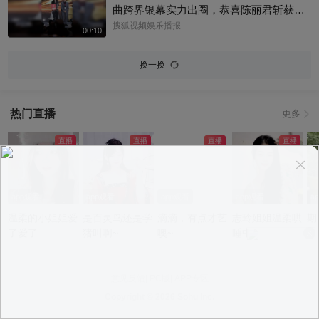
曲跨界银幕实力出圈，恭喜陈丽君斩获百
花奖最佳新人提名～#陈丽君 #百花奖
搜狐视频娱乐播报
00:10
换一换
热门直播
更多
app观看
app观看
app观看
app观看
a
温柔的小姐姐爱
是百灵鸟还是学
滴滴，有点才艺
志玲姐姐温柔哄
期
了爱了
猪叫啊~
噢~
睡中~
意见反馈
|
PC版
|
APP专区
Copyright ©
2026 Sohu Inc.