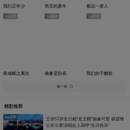
我们正年少
简言的夏冬
极品一家人
app观看
app观看
app观看
夜城赋之离生
俺爹是卧底
我们的千阙歌
换一换
精彩推荐
app观看
王菲57岁生日戴“老王帽”抽象可爱 谢霆锋
公开示爱演唱会上高呼“生日快乐”