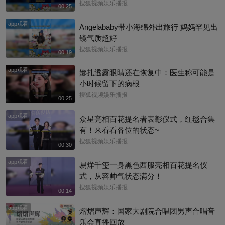
搜狐视频娱乐播报
00:25
app观看
Angelababy带小海绵外出旅行 妈妈罕见出
镜气质超好
搜狐视频娱乐播报
00:19
app观看
娜扎透露眼睛还在恢复中：医生称可能是
小时候留下的病根
搜狐视频娱乐播报
00:25
app观看
众星亮相百花提名者表彰仪式，红毯合集
有！来看看各位的状态~
搜狐视频娱乐播报
00:30
app观看
易烊千玺一身黑色西服亮相百花提名仪
式，从容帅气状态满分！
搜狐视频娱乐播报
00:14
app观看
熠熠声辉：国家大剧院合唱团男声合唱音
乐会直播回放