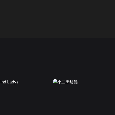
画面色彩调整
00
倍速