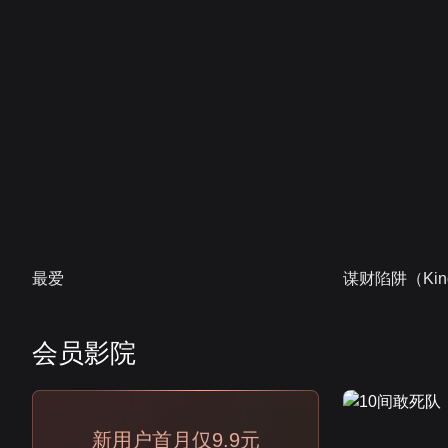
最爱
谋财陷阱（Kind
会员影院
会员
新用户首月仅9.9元