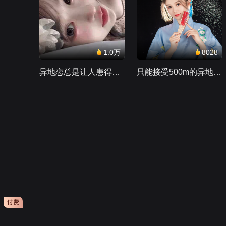
1.0万
8028
异地恋总是让人患得患失。。。
只能接受500m的异地恋，电动车没电了......
会员