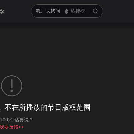
季
客户端播放
，不在所播放的节目版权范围
亮度
标准
-100)有话要说？
饱和度
100
循环播放
我要反馈>>
对比度
100
跳过片头片尾