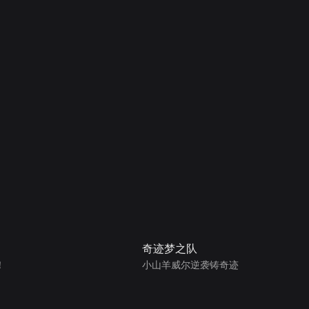
奇迹梦之队
！
小山羊威尔逆袭铸奇迹