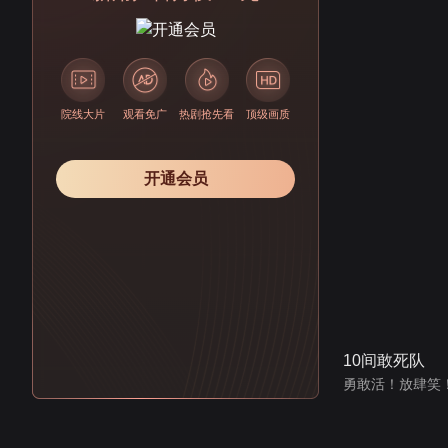
院线大片
观看免广
热剧抢先看
顶级画质
开通会员
10间敢死队
勇敢活！放肆笑