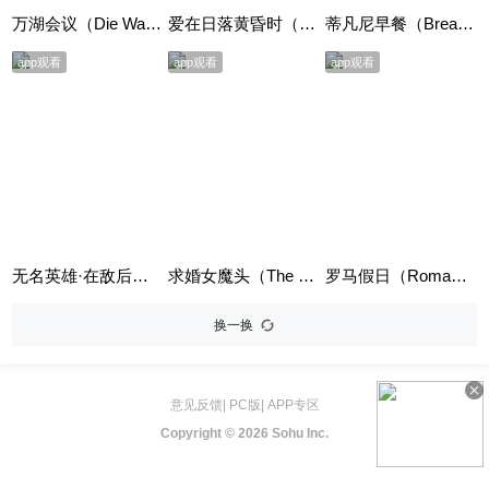
万湖会议（Die Wannseekonferenz）
爱在日落黄昏时（Before Sunset）
蒂凡尼早餐（Breakfast at Tiffany's）
app观看
app观看
app观看
无名英雄·在敌后（Hero）
求婚女魔头（The Proposal）英语版
罗马假日（Roman Holiday）
换一换
意见反馈
|
PC版
|
APP专区
Copyright ©
2026 Sohu Inc.