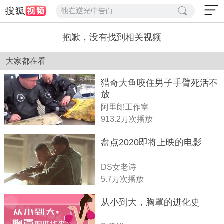
他在逆光中告白
抱歉，没有找到相关视频
大家都在看
猎奇大鱼咬住男子手臂死活不
放
阿里郎工作室
913.2万次播放
盘点2020即将上映的电影
DS女老诗
5.7万次播放
从小到大，胸罩的进化史