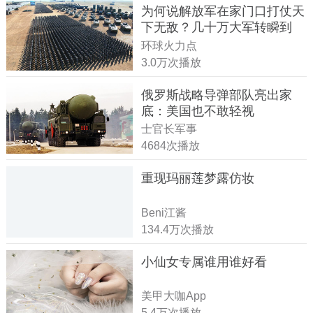
为何说解放军在家门口打仗天
下无敌？几十万大军转瞬到
达！
环球火力点
3.0万次播放
俄罗斯战略导弹部队亮出家
底：美国也不敢轻视
士官长军事
4684次播放
重现玛丽莲梦露仿妆
Beni江酱
134.4万次播放
小仙女专属谁用谁好看
美甲大咖App
5.4万次播放