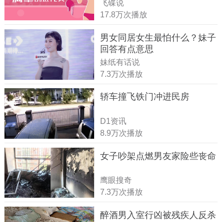
飞碟说
17.8万次播放
男女同居女生最怕什么？妹子
回答有点意思
妹纸有话说
7.3万次播放
轿车撞飞铁门冲进民房
D1资讯
8.9万次播放
女子吵架点燃男友家险些丧命
鹰眼搜奇
7.3万次播放
醉酒男入室行凶被残疾人反杀