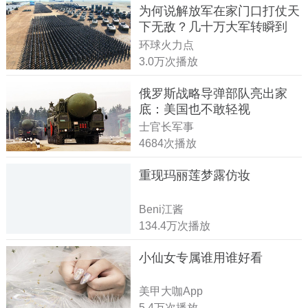
为何说解放军在家门口打仗天
下无敌？几十万大军转瞬到
达！
环球火力点
3.0万次播放
俄罗斯战略导弹部队亮出家
底：美国也不敢轻视
士官长军事
4684次播放
重现玛丽莲梦露仿妆
Beni江酱
134.4万次播放
小仙女专属谁用谁好看
美甲大咖App
5.4万次播放