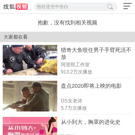
他在逆光中告白
抱歉，没有找到相关视频
大家都在看
猎奇大鱼咬住男子手臂死活不
放
阿里郎工作室
913.2万次播放
盘点2020即将上映的电影
DS女老诗
5.7万次播放
从小到大，胸罩的进化史