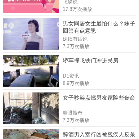
飞碟说
17.8万次播放
男女同居女生最怕什么？妹子
回答有点意思
妹纸有话说
7.3万次播放
轿车撞飞铁门冲进民房
D1资讯
8.9万次播放
女子吵架点燃男友家险些丧命
鹰眼搜奇
7.3万次播放
醉酒男入室行凶被残疾人反杀