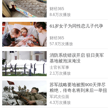
财经365
8.6万次播放
61岁女子为同性恋儿子代孕
财经365
57.9万次播放
消防系统错误开启 驻日美军
基地被泡沫淹没
士官长军事
2.1万次播放
苏军战略要地被围900天弹尽
粮绝，传奇名将到来后一举扭
转战局
军武次位面
4.3万次播放