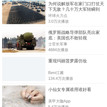
为何说解放军在家门口打仗天
下无敌？几十万大军转瞬到
达！
环球火力点
3.0万次播放
俄罗斯战略导弹部队亮出家
底：美国也不敢轻视
士官长军事
4684次播放
重现玛丽莲梦露仿妆
Beni江酱
134.4万次播放
小仙女专属谁用谁好看
美甲大咖App
5.4万次播放