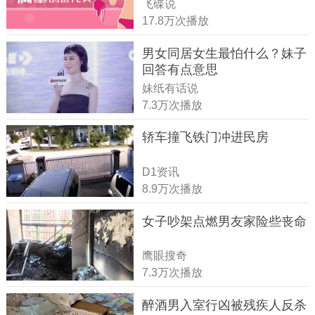
飞碟说
17.8万次播放
男女同居女生最怕什么？妹子
回答有点意思
妹纸有话说
7.3万次播放
轿车撞飞铁门冲进民房
D1资讯
8.9万次播放
女子吵架点燃男友家险些丧命
鹰眼搜奇
7.3万次播放
醉酒男入室行凶被残疾人反杀