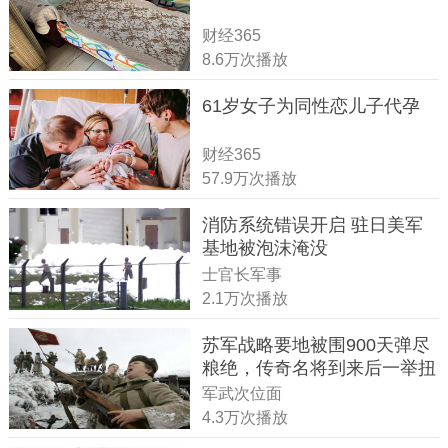
财经365
8.6万次播放
61岁女子为同性恋儿子代孕
财经365
57.9万次播放
消防系统错误开启 驻日美军
基地被泡沫淹没
士官长军事
2.1万次播放
苏军战略要地被围900天弹尽
粮绝，传奇名将到来后一举扭
转战局
军武次位面
4.3万次播放