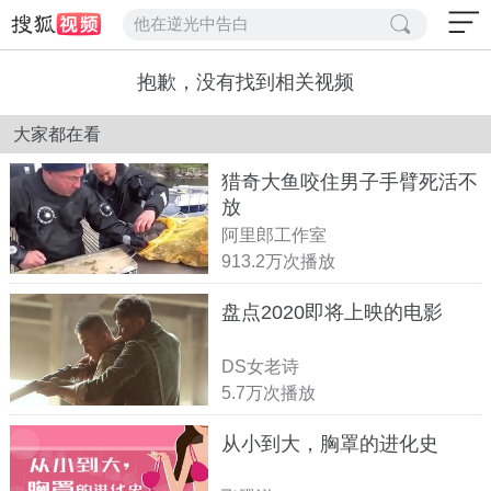
他在逆光中告白
抱歉，没有找到相关视频
大家都在看
猎奇大鱼咬住男子手臂死活不
放
阿里郎工作室
913.2万次播放
盘点2020即将上映的电影
DS女老诗
5.7万次播放
从小到大，胸罩的进化史