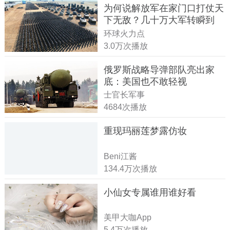
为何说解放军在家门口打仗天
下无敌？几十万大军转瞬到
达！
环球火力点
3.0万次播放
俄罗斯战略导弹部队亮出家
底：美国也不敢轻视
士官长军事
4684次播放
重现玛丽莲梦露仿妆
Beni江酱
134.4万次播放
小仙女专属谁用谁好看
美甲大咖App
5.4万次播放