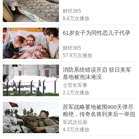
财经365
8.6万次播放
61岁女子为同性恋儿子代孕
财经365
57.9万次播放
消防系统错误开启 驻日美军
基地被泡沫淹没
士官长军事
2.1万次播放
苏军战略要地被围900天弹尽
粮绝，传奇名将到来后一举扭
转战局
军武次位面
4.3万次播放