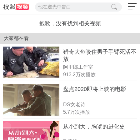
他在逆光中告白
抱歉，没有找到相关视频
大家都在看
猎奇大鱼咬住男子手臂死活不
放
阿里郎工作室
913.2万次播放
盘点2020即将上映的电影
DS女老诗
5.7万次播放
从小到大，胸罩的进化史