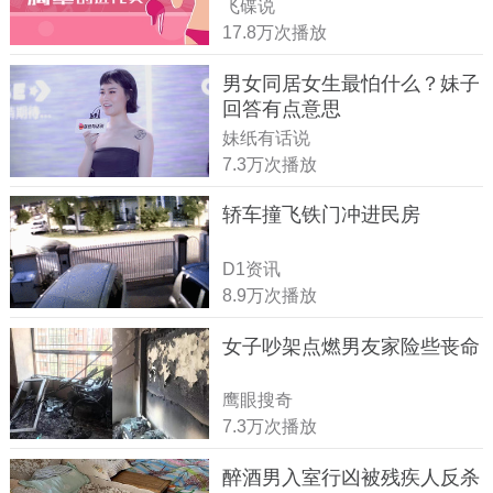
飞碟说
17.8万次播放
男女同居女生最怕什么？妹子
回答有点意思
妹纸有话说
7.3万次播放
轿车撞飞铁门冲进民房
D1资讯
8.9万次播放
女子吵架点燃男友家险些丧命
鹰眼搜奇
7.3万次播放
醉酒男入室行凶被残疾人反杀