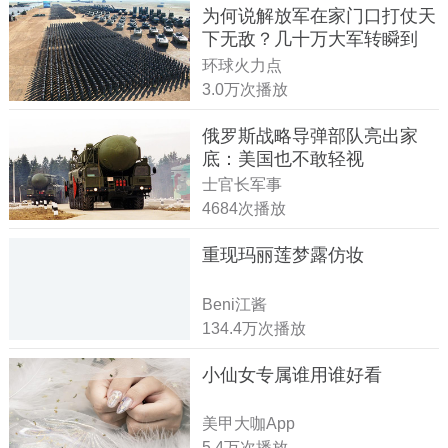
为何说解放军在家门口打仗天
下无敌？几十万大军转瞬到
达！
环球火力点
3.0万次播放
俄罗斯战略导弹部队亮出家
底：美国也不敢轻视
士官长军事
4684次播放
重现玛丽莲梦露仿妆
Beni江酱
134.4万次播放
小仙女专属谁用谁好看
美甲大咖App
5.4万次播放