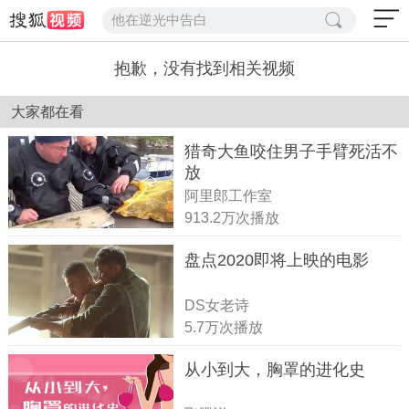
他在逆光中告白
抱歉，没有找到相关视频
大家都在看
猎奇大鱼咬住男子手臂死活不
放
阿里郎工作室
913.2万次播放
盘点2020即将上映的电影
DS女老诗
5.7万次播放
从小到大，胸罩的进化史