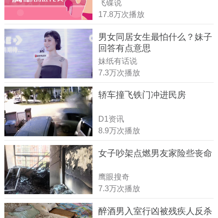
飞碟说
17.8万次播放
男女同居女生最怕什么？妹子
回答有点意思
妹纸有话说
7.3万次播放
轿车撞飞铁门冲进民房
D1资讯
8.9万次播放
女子吵架点燃男友家险些丧命
鹰眼搜奇
7.3万次播放
醉酒男入室行凶被残疾人反杀