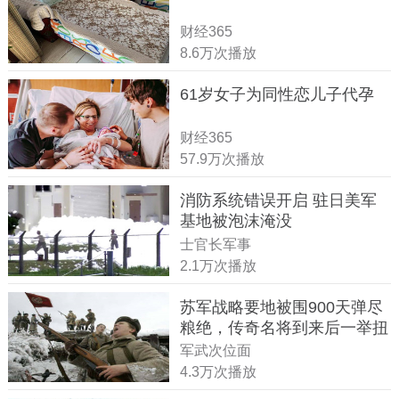
财经365
8.6万次播放
61岁女子为同性恋儿子代孕
财经365
57.9万次播放
消防系统错误开启 驻日美军
基地被泡沫淹没
士官长军事
2.1万次播放
苏军战略要地被围900天弹尽
粮绝，传奇名将到来后一举扭
转战局
军武次位面
4.3万次播放