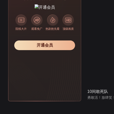
院线大片
观看免广
热剧抢先看
顶级画质
开通会员
10间敢死队
勇敢活！放肆笑