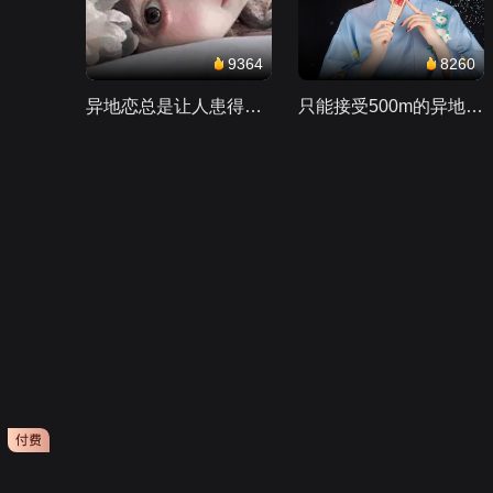
9364
8260
异地恋总是让人患得患失。。。
只能接受500m的异地恋，电动车没电了......
会员