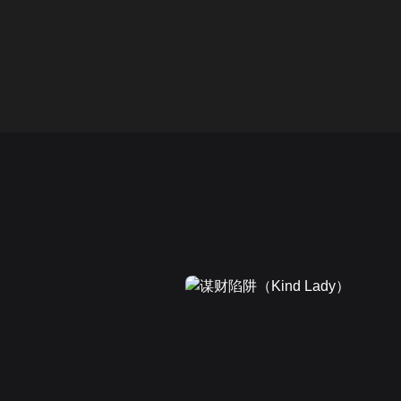
画面色彩调整
00
倍速