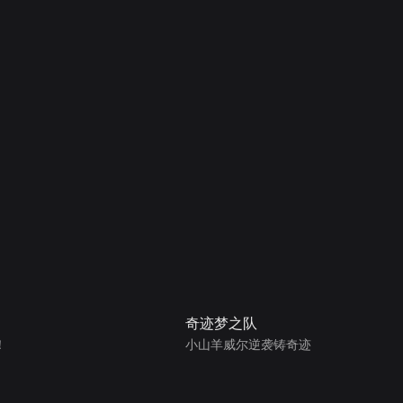
奇迹梦之队
！
小山羊威尔逆袭铸奇迹