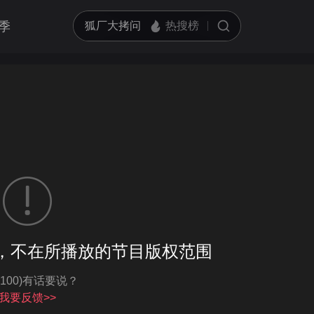
季
客户端播放
，不在所播放的节目版权范围
亮度
标准
-100)有话要说？
饱和度
100
循环播放
我要反馈>>
对比度
100
跳过片头片尾