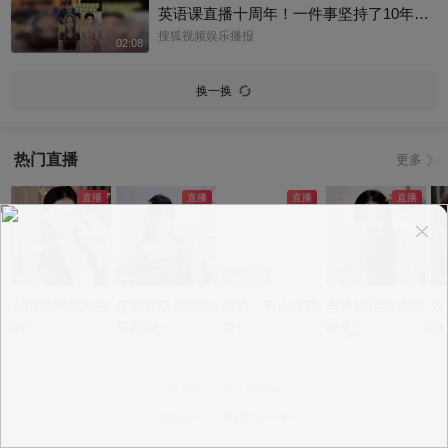
英语课直播十周年！一件事坚持了10年真
的太酷了，大家有没有跟着张老师的课
搜狐视频娱乐播报
02:08
程，看见更广阔的世界呢？细数内娱，其
实也藏着不少口语大神，他们一开口就对
换一换
味儿了，飙英文的片段甚至堪比口语范
本。今天咱们盘点英文输出质感拉满的艺
人，应援张老师的英语课。快跟着播报小
热门直播
更多
编一起来感受下什么叫开口即高级吧！@
张朝阳 @张朝阳的英语课 @麦小麦 @搜
狐先知道 @千里眼小当家 @高速公鹿 @
科学探索小组 @涛姐是女神 @狐圈圈 @
阿畅酷酷的 @小丰本丰 @小申小申 @刘
一杯 @Jen的很AI @一张大脸 @团子摘星
app观看
app观看
app观看
app观看
a
星 @元气小梨 @三三及里 @小纪炖蘑菇
安徽貂蝉前来报
是百灵鸟还是学
滴滴，有点才艺
志玲姐姐温柔哄
这
@吃喝玩乐找阿眉 @周沫Momo @小K财
到！
猪叫啊~
噢~
睡中~
况
宝书 @断舍离呀 @嘿凤梨like @不咽气的
小超人 @摸鱼兄弟 @直播狐 @小狐 @努
力学习的总结侠
意见反馈
|
PC版
|
APP专区
Copyright ©
2026 Sohu Inc.