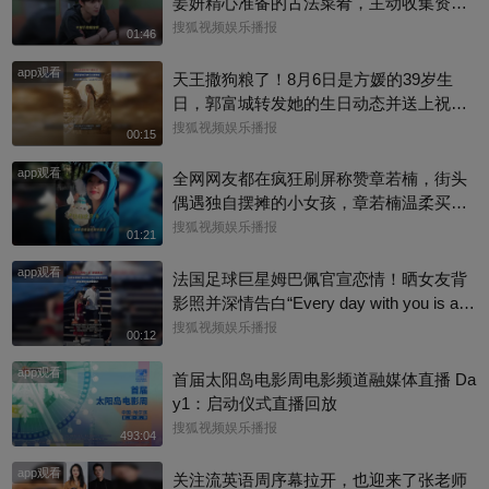
姜妍精心准备的古法菜肴，主动收集资料
做PDF菜单，标注菜品地域背景配图，连
搜狐视频娱乐播报
01:46
同事都可以直接拿来使用。还有谁没刷到
app观看
中餐厅这个暖心片段！#尹浩宇 #姜妍
天王撒狗粮了！8月6日是方媛的39岁生
日，郭富城转发她的生日动态并送上祝
福：“祝老婆生日快乐，身体健康，心想事
搜狐视频娱乐播报
00:15
成。”俩人结婚多年，育有3个女儿，日常
app观看
甜蜜幸福~
全网网友都在疯狂刷屏称赞章若楠，街头
偶遇独自摆摊的小女孩，章若楠温柔买下
全部小羊，全程弯腰平视小朋友，一举一
搜狐视频娱乐播报
01:21
动尽显绝佳人品。最打动人的不是花钱全
app观看
包，是她照顾到小孩的自尊心，平等对
法国足球巨星姆巴佩官宣恋情！晒女友背
待，善意又体面，这种细碎的善意真的很
影照并深情告白“Every day with you is a s
圈粉～@星同事 @搜狐综艺 @明星狐 #章
unny day. 有你在的每一天 都是晴天”，据
搜狐视频娱乐播报
00:12
若楠
悉，女方是西班牙女演员埃斯特·埃克斯波
app观看
西托，出演《名校风暴》，祝福祝福~@搜
首届太阳岛电影周电影频道融媒体直播 Da
狐体育 @搜狐跑步 @小申小申
y1：启动仪式直播回放
搜狐视频娱乐播报
493:04
app观看
关注流英语周序幕拉开，也迎来了张老师