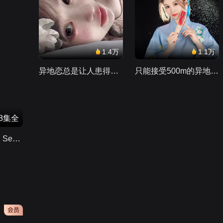
1.4万
1.1万
异地恋总是让人患得患失。。。
只能接受500m的异地恋，电动车没电了......
8集全
曼达洛人第3季（The Mandalorian Season 3）