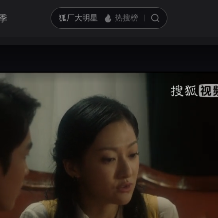
季
只看余玥
精华版20分钟
亮度
标准
只看严禹豪
饱和度
100
循环播放
精华版19分钟
对比度
100
跳过片头片尾