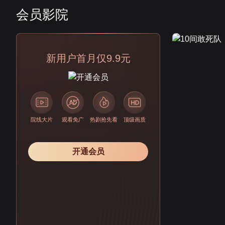
会员影院
会员
新用户首月仅9.9元
院线大片
观看免广
热剧抢先看
顶级画质
开通会员