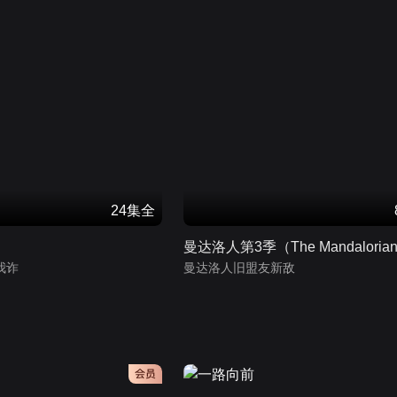
24集全
我诈
曼达洛人旧盟友新敌
会员