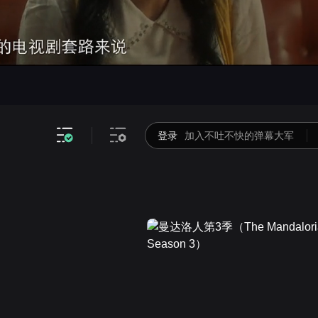
只看余玥,严禹豪
画面色彩调整
精华版17分钟
只看TA
高清
倍速
登录
加入不吐不快的弹幕大军