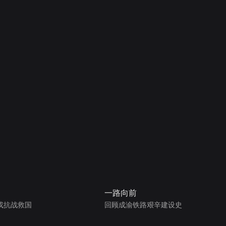
一路向前
戎抗战救国
回顾成渝铁路艰辛建设史