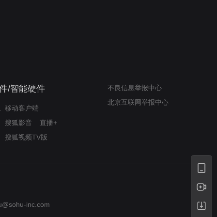
我的表兄维尼
律师文尼法庭无知遭监禁
件/智能硬件
不良信息举报中心
北京互联网举报中心
移动客户端
搜狐影音
直播+
搜狐视频TV版
u@sohu-inc.com