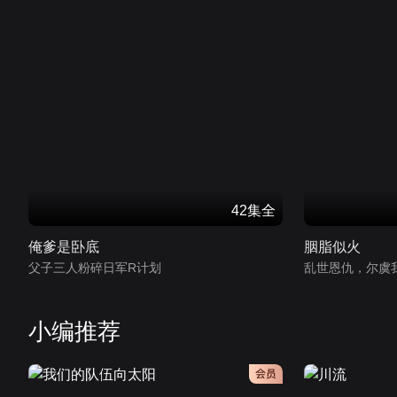
42集全
俺爹是卧底
胭脂似火
父子三人粉碎日军R计划
乱世恩仇，尔虞
小编推荐
会员
会员