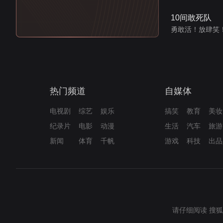
10间敢死队
勇敢活！放肆笑
热门频道
自媒体
电视剧
综艺
娱乐
搞笑
教育
美妆
纪录片
电影
动漫
生活
汽车
旅游
新闻
体育
千帆
游戏
科技
出品
请仔细阅读
搜狐