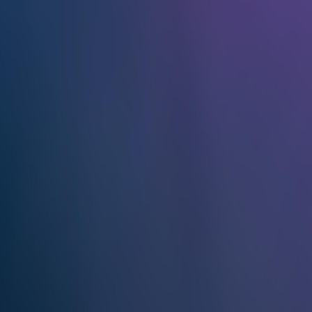
00:22
引人深思
app观看
周杰伦私生子风波后首露面，周董现身墨
尔本与吴尊等人录综艺，全程神态放松、
有说有笑，还主动向路人打招呼，完全没
搜狐视频娱乐播报
00:10
有被连日来的负面传闻影响情绪。目前，
app观看
杰威尔已发声明追责，清者自清#周杰伦
内娱难得的靠谱小孩！尹浩宇怕介绍不好
姜妍精心准备的古法菜肴，主动收集资料
做PDF菜单，标注菜品地域背景配图，连
搜狐视频娱乐播报
01:46
同事都可以直接拿来使用。还有谁没刷到
app观看
中餐厅这个暖心片段！#尹浩宇 #姜妍
天王撒狗粮了！8月6日是方媛的39岁生
日，郭富城转发她的生日动态并送上祝
福：“祝老婆生日快乐，身体健康，心想事
搜狐视频娱乐播报
00:15
成。”俩人结婚多年，育有3个女儿，日常
甜蜜幸福~
换一换
热门直播
更多