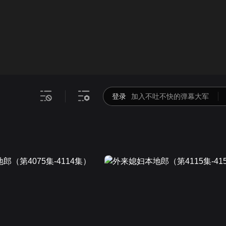
画面色彩调整
00
倍速
登录
加入不吐不快的弹幕大军