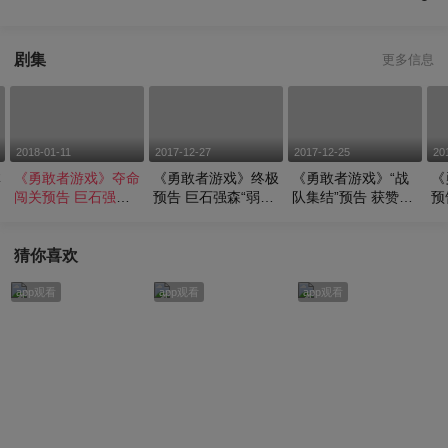
剧集
更多信息
2018-01-11
2017-12-27
2017-12-25
20
林
《勇敢者游戏》夺命
《勇敢者游戏》终极
《勇敢者游戏》“战
《
闯关预告 巨石强森
预告 巨石强森“弱鸡
队集结”预告 获赞最
预
林
硬战群兽
变猛男”
佳游戏概念电影
搞
猜你喜欢
app观看
app观看
app观看