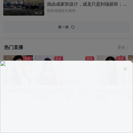
戏由成家班设计，成龙只是到场探班；本
片武指张鹏师从成家班的布拉德·艾伦，成
搜狐视频娱乐播报
00:11
龙也曾认证他是成家班第七代成员！
换一换
热门直播
更多
app观看
app观看
app观看
app观看
a
安徽貂蝉前来报
是百灵鸟还是学
滴滴，有点才艺
志玲姐姐温柔哄
古
到！
猪叫啊~
噢~
睡中~
沫
意见反馈
|
PC版
|
APP专区
Copyright ©
2026 Sohu Inc.