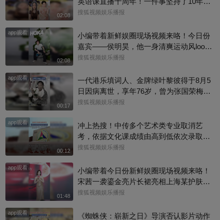
英语课直播十周年！一件事坚持了10年真
的太酷了，大家有没有跟着张老师的课
搜狐视频娱乐播报
02:08
程，看见更广阔的世界呢？细数内娱，其
app观看
实也藏着不少口语大神，他们一开口就对
小编带着新鲜娱圈现场视频来咯！今日份
味儿了，飙英文的片段甚至堪比口语范
嘉宾——侯明昊，他一身清爽运动风look
本。今天咱们盘点英文输出质感拉满的艺
现身上海新天地，活力满满，活动上，小
搜狐视频娱乐播报
02:08
人，应援张老师的英语课。快跟着播报小
侯直言喜爱晨跑野营，更多内容来看完整
编一起来感受下什么叫开口即高级吧！@
app观看
版视频吧！
一代港乐填词人、金牌绿叶黎彼得于8月5
张朝阳 @张朝阳的英语课 @麦小麦 @搜
日因病离世，享年76岁，曾为张国荣梅艳
狐先知道 @千里眼小当家 @高速公鹿 @
芳歌曲填词，也曾参演《逃学威龙》《鹿
搜狐视频娱乐播报
00:17
科学探索小组 @涛姐是女神 @狐圈圈 @
鼎记》《唐伯虎点秋香》等作品。从幕后
阿畅酷酷的 @小丰本丰 @小申小申 @刘
app观看
填词到幕前演戏，他把自己活成了香港流
冲上热搜！中传多个艺术类专业取消艺
一杯 @Jen的很AI @一张大脸 @团子摘星
行文化的一个符号。一路走好！
考，依据文化课成绩由高到低依次录取，
星 @元气小梨 @三三及里 @小纪炖蘑菇
校方工作人员回复称：并不是取消艺考，
搜狐视频娱乐播报
00:12
@吃喝玩乐找阿眉 @周沫Momo @小K财
只是调整了一些专业的录取方式
宝书 @断舍离呀 @嘿凤梨like @不咽气的
app观看
小编带着今日份新鲜娱圈现场视频来咯！
小超人 @摸鱼兄弟 @直播狐 @小狐 @努
宋茜一袭鎏金亮片长裙亮相上海某护肤品
力学习的总结侠
牌举办的新品发布会，活动上，她教学护
搜狐视频娱乐播报
01:48
肤操，还透露了近况，一起来看看现场还
app观看
有哪些趣事吧#宋茜
《蜘蛛侠：崭新之日》导演否认影片动作