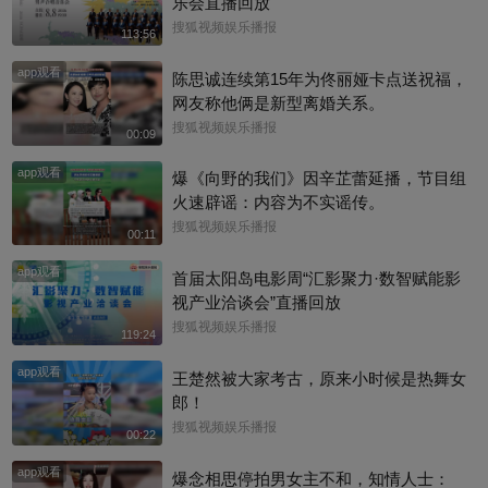
乐会直播回放
搜狐视频娱乐播报
113:56
app观看
陈思诚连续第15年为佟丽娅卡点送祝福，
网友称他俩是新型离婚关系。
搜狐视频娱乐播报
00:09
app观看
爆《向野的我们》因辛芷蕾延播，节目组
火速辟谣：内容为不实谣传。
搜狐视频娱乐播报
00:11
app观看
首届太阳岛电影周“汇影聚力·数智赋能影
视产业洽谈会”直播回放
搜狐视频娱乐播报
119:24
app观看
王楚然被大家考古，原来小时候是热舞女
郎！
搜狐视频娱乐播报
00:22
app观看
爆念相思停拍男女主不和，知情人士：