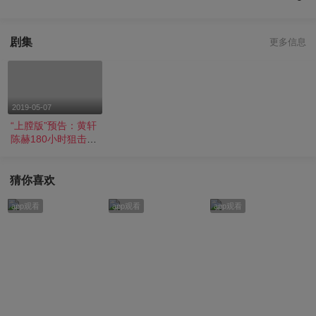
剧集
更多信息
2019-05-07
“上膛版”预告：黄轩
陈赫180小时狙击对
决
猜你喜欢
app观看
app观看
app观看