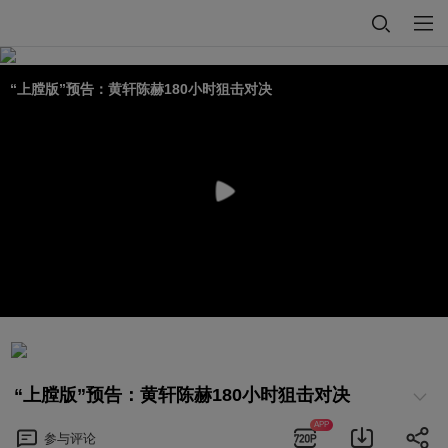
“上膛版”预告：黄轩陈赫180小时狙击对决
“上膛版”预告：黄轩陈赫180小时狙击对决
APP
参与
评论