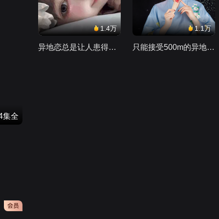
1.4万
1.1万
异地恋总是让人患得患失。。。
只能接受500m的异地恋，电动车没电了......
34集全