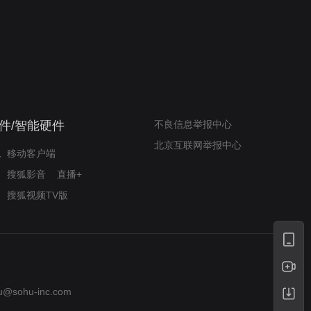
奇迹梦之队
小山羊威尔逆袭铸奇迹
件/智能硬件
不良信息举报中心
北京互联网举报中心
移动客户端
搜狐影音
直播+
搜狐视频TV版
u@sohu-inc.com