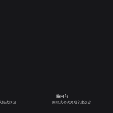
一路向前
戎抗战救国
回顾成渝铁路艰辛建设史