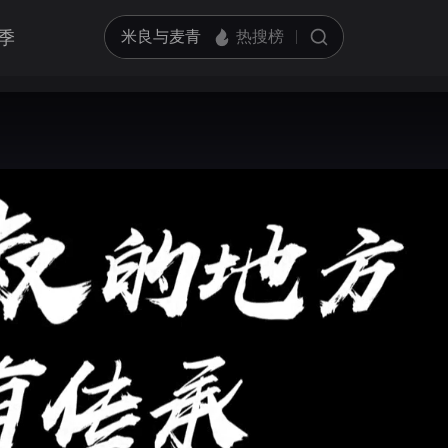
季
亮度
标准
饱和度
100
循环播放
对比度
100
跳过片头片尾