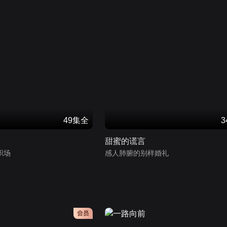
49集全
甜蜜的谎言
职场
感人肺腑的别样婚礼
会员